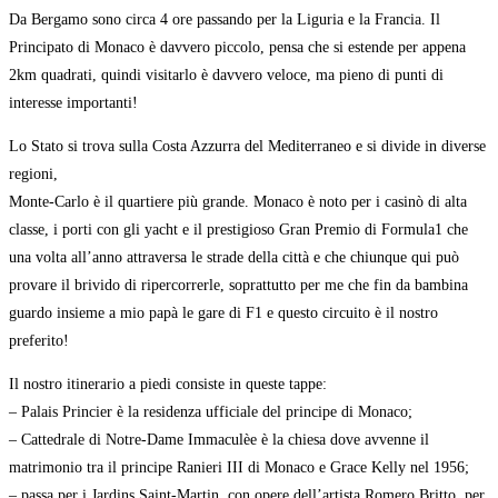
Da Bergamo sono circa 4 ore passando per la Liguria e la Francia. Il
Principato di Monaco è davvero piccolo, pensa che si estende per appena
2km quadrati, quindi visitarlo è davvero veloce, ma pieno di punti di
interesse importanti!
Lo Stato si trova sulla Costa Azzurra del Mediterraneo e si divide in diverse
regioni,
Monte-Carlo è il quartiere più grande. Monaco è noto per i casinò di alta
classe, i porti con gli yacht e il prestigioso Gran Premio di Formula1 che
una volta all’anno attraversa le strade della città e che chiunque qui può
provare il brivido di ripercorrerle, soprattutto per me che fin da bambina
guardo insieme a mio papà le gare di F1 e questo circuito è il nostro
preferito!
Il nostro itinerario a piedi consiste in queste tappe:
– Palais Princier è la residenza ufficiale del principe di Monaco;
– Cattedrale di Notre-Dame Immaculèe è la chiesa dove avvenne il
matrimonio tra il principe Ranieri III di Monaco e Grace Kelly nel 1956;
– passa per i Jardins Saint-Martin, con opere dell’artista Romero Britto, per