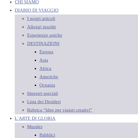
CHI SIAMO
DIARIO DI VIAGGIO
I nostri articoli
Alloggi insoliti
Esperienze uniche
DESTINAZIONI
Europa
Asia
Africa
Americhe
Oceania
Itinerari speciali
Lista dei Desideri
Rubrica “Idee per viaggi creativi”
L’ARTE DI GLORIA
Murales
Pubblici