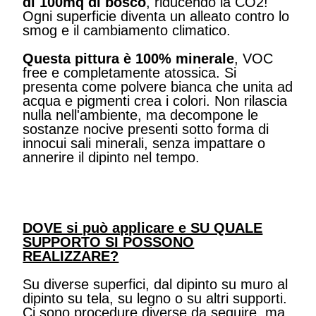
di 100mq di bosco
, riducendo la CO2!
Ogni superficie diventa un alleato contro lo
smog e il cambiamento climatico.
Questa pittura è 100% minerale
, VOC
free e completamente atossica. Si
presenta come polvere bianca che unita ad
acqua e pigmenti crea i colori. Non rilascia
nulla nell'ambiente, ma decompone le
sostanze nocive presenti sotto forma di
innocui sali minerali, senza impattare o
annerire il dipinto nel tempo.
DOVE si può applicare e SU QUALE
SUPPORTO SI POSSONO
REALIZZARE?
Su diverse superfici, dal dipinto su muro al
dipinto su tela, su legno o su altri supporti.
Ci sono procedure diverse da seguire, ma